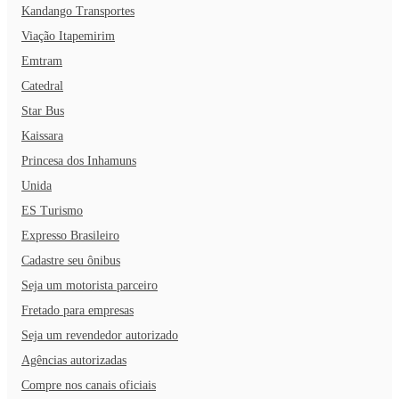
Kandango Transportes
Viação Itapemirim
Emtram
Catedral
Star Bus
Kaissara
Princesa dos Inhamuns
Unida
ES Turismo
Expresso Brasileiro
Cadastre seu ônibus
Seja um motorista parceiro
Fretado para empresas
Seja um revendedor autorizado
Agências autorizadas
Compre nos canais oficiais